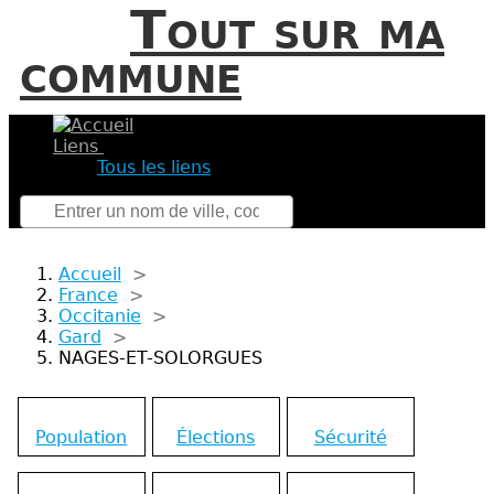
Tout sur ma
commune
Liens
Tous les liens
Accueil
>
France
>
Occitanie
>
Gard
>
NAGES-ET-SOLORGUES
Population
Élections
Sécurité