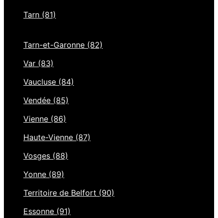
Tarn (81)
Tarn-et-Garonne (82)
Var (83)
Vaucluse (84)
Vendée (85)
Vienne (86)
Haute-Vienne (87)
Vosges (88)
Yonne (89)
Territoire de Belfort (90)
Essonne (91)