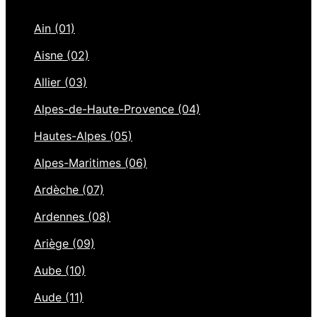
Ain (01)
Aisne (02)
Allier (03)
Alpes-de-Haute-Provence (04)
Hautes-Alpes (05)
Alpes-Maritimes (06)
Ardèche (07)
Ardennes (08)
Ariège (09)
Aube (10)
Aude (11)