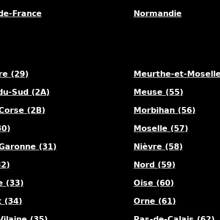
de-France
Normandie
re (29)
Meurthe-et-Moselle
du-Sud (2A)
Meuse (55)
Corse (2B)
Morbihan (56)
30)
Moselle (57)
Garonne (31)
Nièvre (58)
32)
Nord (59)
e (33)
Oise (60)
 (34)
Orne (61)
-Vilaine (35)
Pas-de-Calais (62)