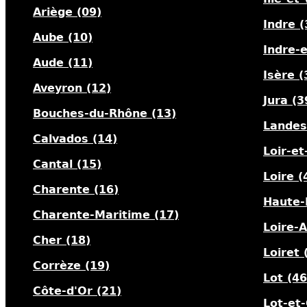
Ariège (09)
Indre (
Aube (10)
Indre-e
Aude (11)
Isère (
Aveyron (12)
Jura (3
Bouches-du-Rhône (13)
Landes
Calvados (14)
Loir-et
Cantal (15)
Loire (
Charente (16)
Haute-
Charente-Maritime (17)
Loire-A
Cher (18)
Loiret 
Corrèze (19)
Lot (46
Côte-d'Or (21)
Lot-et