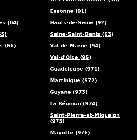
Essonne (91)
es (64)
Hauts-de-Seine (92)
65)
Seine-Saint-Denis (93)
s (66)
Val-de-Marne (94)
Val-d'Oise (95)
Guadeloupe (971)
Martinique (972)
Guyane (973)
La Réunion (974)
Saint-Pierre-et-Miquelon
(975)
Mayotte (976)