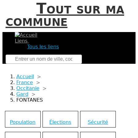
Tout sur ma
commune
Liens
Tous les liens
Accueil
>
France
>
Occitanie
>
Gard
>
FONTANES
Population
Élections
Sécurité