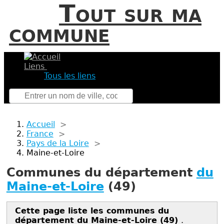
Tout sur ma
commune
Liens
Tous les liens
Accueil
>
France
>
Pays de la Loire
>
Maine-et-Loire
Communes du département
du
Maine-et-Loire
(49)
Cette page liste les communes du
département du Maine-et-Loire (49)
.